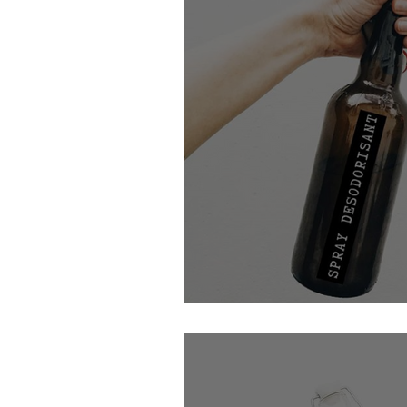
Mon spray désodorisant