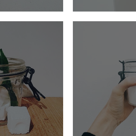
péciale flemme
Mon gel WC maison