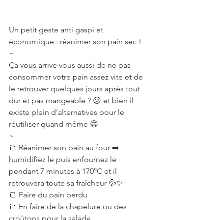
Un petit geste anti gaspi et 
économique : réanimer son pain sec !
~
Ça vous arrive vous aussi de ne pas 
consommer votre pain assez vite et de 
le retrouver quelques jours après tout 
dur et pas mangeable ? 😕 et bien il 
existe plein d’alternatives pour le 
réutiliser quand même 😄
~
🍞 Réanimer son pain au four ➡️ 
humidifiez le puis enfournez le 
pendant 7 minutes à 170°C et il 
retrouvera toute sa fraîcheur 💦✨
🍞 Faire du pain perdu
🍞 En faire de la chapelure ou des 
croûtons pour la salade