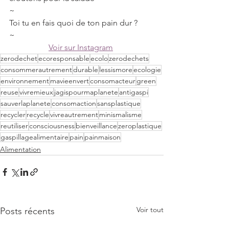
~
Toi tu en fais quoi de ton pain dur ?
~
Voir sur Instagram
zerodechet
ecoresponsable
ecolo
zerodechets
consommerautrement
durable
lessismore
ecologie
environnement
mavieenvert
consomacteur
green
reuse
vivremieux
jagispourmaplanete
antigaspi
sauverlaplanete
consomaction
sansplastique
recycler
recycle
vivreautrement
minismalisme
reutiliser
consciousness
bienveillance
zeroplastique
gaspillagealimentaire
pain
painmaison
Alimentation
Voir tout
Posts récents