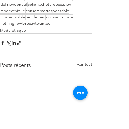
defiriendeneuf
colibri
acheterdoccasion
modeethique
consommerresponsable
modedurable
riendeneuf
occasion
mode
nothingnew
brocante
vinted
Mode éthique
Voir tout
Posts récents