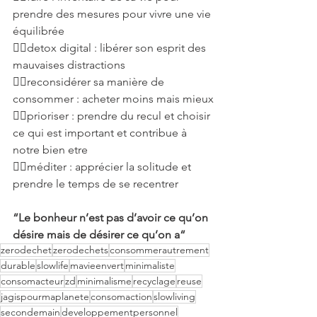
prendre des mesures pour vivre une vie 
équilibrée
✋🏻detox digital : libérer son esprit des 
mauvaises distractions
✋🏻reconsidérer sa manière de 
consommer : acheter moins mais mieux
✋🏻prioriser : prendre du recul et choisir 
ce qui est important et contribue à 
notre bien etre
✋🏻méditer : apprécier la solitude et 
prendre le temps de se recentrer
“Le bonheur n’est pas d’avoir ce qu’on 
désire mais de désirer ce qu’on a“
zerodechet
zerodechets
consommerautrement
durable
slowlife
mavieenvert
minimaliste
consomacteur
zd
minimalisme
recyclage
reuse
jagispourmaplanete
consomaction
slowliving
secondemain
developpementpersonnel