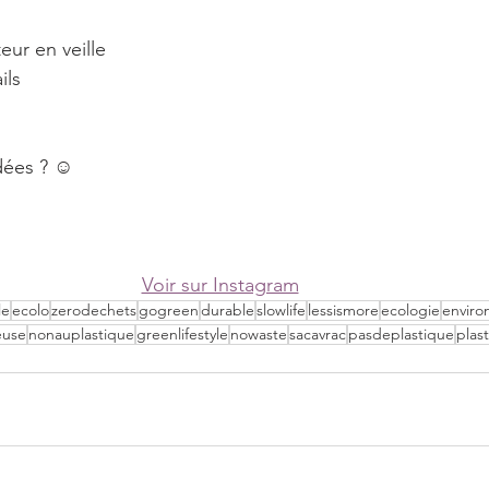
eur en veille⠀
ils⠀
dées ? ☺️⠀
⠀
Voir sur Instagram
le
ecolo
zerodechets
gogreen
durable
slowlife
lessismore
ecologie
envir
euse
nonauplastique
greenlifestyle
nowaste
sacavrac
pasdeplastique
plas