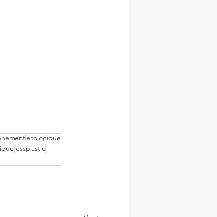
onnement
ecologique
tique
lessplastic