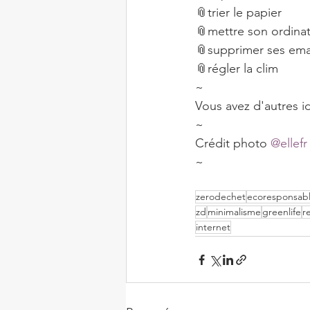
📎trier le papier⠀
📎mettre son ordinat
📎supprimer ses ema
📎régler la clim⠀
~⠀
Vous avez d'autres i
~⠀
Crédit photo 
@ellefr
~⠀
zerodechet
ecoresponsab
zd
minimalisme
greenlife
r
internet