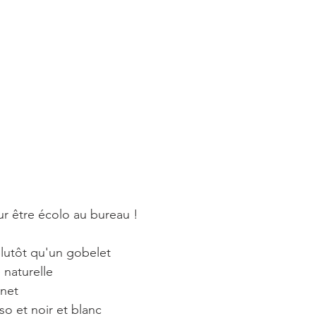
ur être écolo au bureau !⠀
 plutôt qu'un gobelet⠀
e naturelle⠀
inet⠀
so et noir et blanc⠀