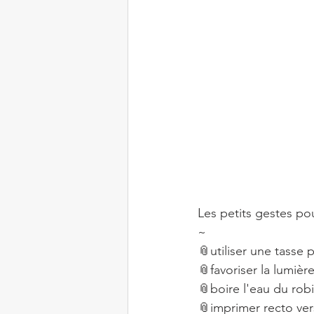
Les petits gestes po
~⠀
📎utiliser une tasse
📎favoriser la lumièr
📎boire l'eau du rob
📎imprimer recto ver