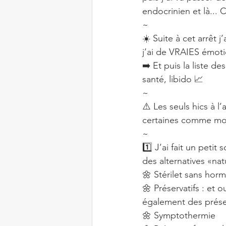
endocrinien et là... C
~
☀️ Suite à cet arrêt
j’ai de VRAIES émot
➡️ Et puis la liste d
santé, libido 📈
~
⚠️ Les seuls hics à l
certaines comme moi
~
1️⃣ J’ai fait un peti
des alternatives «nat
🌼 Stérilet sans hormo
🌼 Préservatifs : et 
également des préser
🌼 Symptothermie