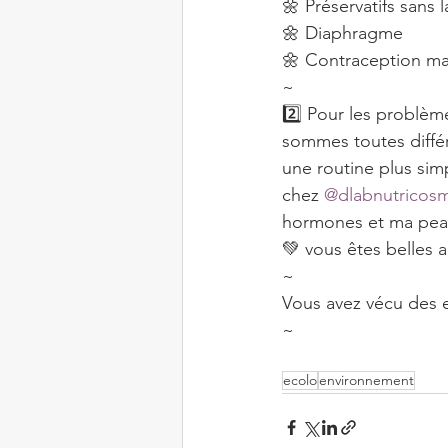
🌼 Préservatifs sans l
🌼 Diaphragme
🌼 Contraception ma
~
2️⃣ Pour les problèm
sommes toutes différ
une routine plus sim
chez 
@dlabnutricosm
hormones et ma peau
💚 vous êtes belles 
~
Vous avez vécu des ex
~
ecolo
environnement