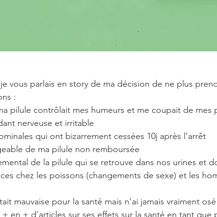
je vous parlais en story de ma décision de ne plus prendr
ons :
ma pilule contrôlait mes humeurs et me coupait de mes 
nt nerveuse et irritable
minales qui ont bizarrement cessées 10j après l’arrêt
igeable de ma pilule non remboursée
emental de la pilule qui se retrouve dans nos urines et d
es chez les poissons (changements de sexe) et les homme
était mauvaise pour la santé mais n’ai jamais vraiment os
e + en + d’articles sur ses effets sur la santé en tant que