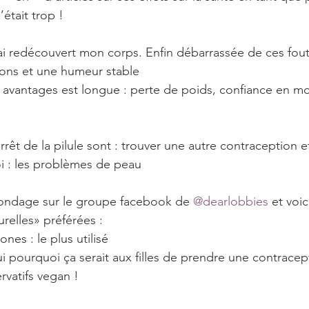
’était trop !
 j’ai redécouvert mon corps. Enfin débarrassée de ces fo
ions et une humeur stable
es avantages est longue : perte de poids, confiance en mo
’arrêt de la pilule sont : trouver une autre contraception e
 : les problèmes de peau
t sondage sur le groupe facebook de 
@dearlobbies
 et voi
urelles» préférées :
nes : le plus utilisé
oui pourquoi ça serait aux filles de prendre une contracepti
vatifs vegan !