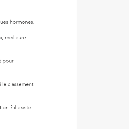
utues hormones, 
i, meilleure 
t pour 
ci le classement 
on ? il existe 