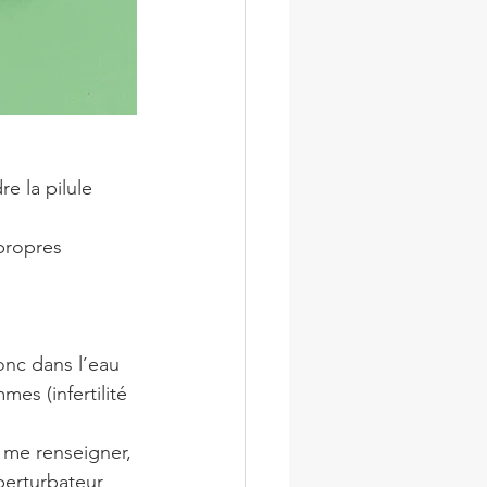
e la pilule 
propres 
onc dans l’eau 
s (infertilité 
é me renseigner, 
 perturbateur 