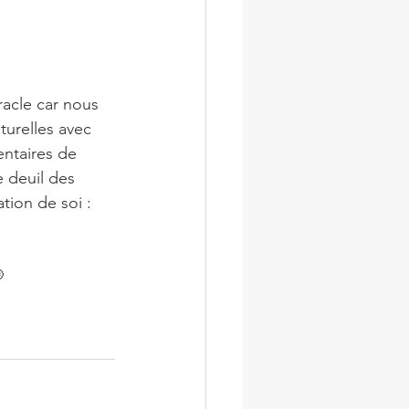
acle car nous 
urelles avec 
ntaires de 
e deuil des 
ion de soi : 
