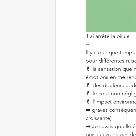
J’ai arrêté la pilule !
~
Il y a quelque temps 
pour différentes rais
💊 la sensation que 
émotions en me renda
💊 des douleurs abdo
💊 le coût non négl
💊 l’impact environn
➡️ graves conséquenc
croissante)
➡️ Je savais qu’elle 
puis j’ai vu passer d