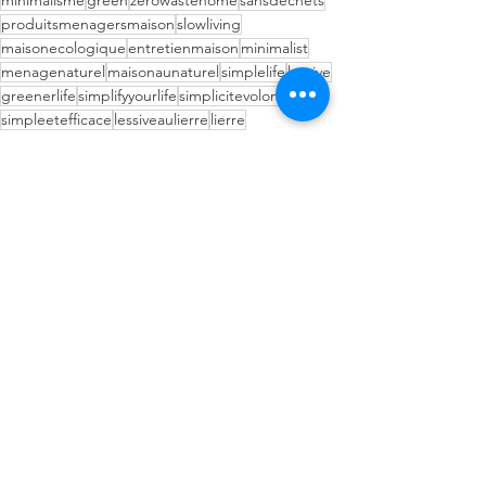
minimalisme
green
zerowastehome
sansdechets
produitsmenagersmaison
slowliving
maisonecologique
entretienmaison
minimalist
menagenaturel
maisonaunaturel
simplelife
lessive
greenerlife
simplifyyourlife
simplicitevolontaire
simpleetefficace
lessiveaulierre
lierre
Ménage
Voir tout
Posts récents