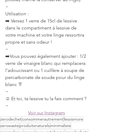
~
Utilisation :
➡️ Versez 1 verre de 15cl de lessive 
dans le compartiment à lessive de 
votre machine et votre linge ressortira 
propre et sans odeur !
~
➡️Vous pouvez également ajouter : 1/2 
verre de vinaigre blanc qui remplacera 
l'adoucissant ou 1 cuillère à soupe de 
percarbonate de soude pour du linge 
blanc 👔
~
☺️ Et toi, ta lessive tu la fais comment ?
~
Voir sur Instagram
zerodechet
consommerautrement
lessismore
zerowaste
produitsnaturels
minimaliste