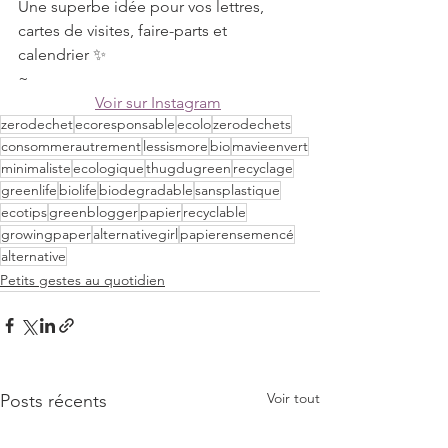
Une superbe idée pour vos lettres, 
cartes de visites, faire-parts et 
calendrier ✨
~
Voir sur Instagram
zerodechet
ecoresponsable
ecolo
zerodechets
consommerautrement
lessismore
bio
mavieenvert
minimaliste
ecologique
thugdugreen
recyclage
greenlife
biolife
biodegradable
sansplastique
ecotips
greenblogger
papier
recyclable
growingpaper
alternativegirl
papierensemencé
alternative
Petits gestes au quotidien
Voir tout
Posts récents