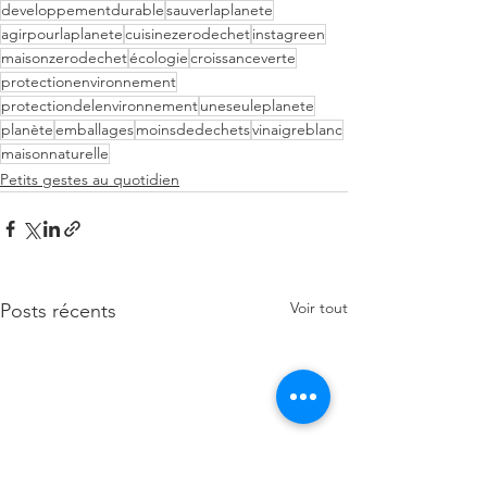
developpementdurable
sauverlaplanete
agirpourlaplanete
cuisinezerodechet
instagreen
maisonzerodechet
écologie
croissanceverte
protectionenvironnement
protectiondelenvironnement
uneseuleplanete
planète
emballages
moinsdedechets
vinaigreblanc
maisonnaturelle
Petits gestes au quotidien
Voir tout
Posts récents