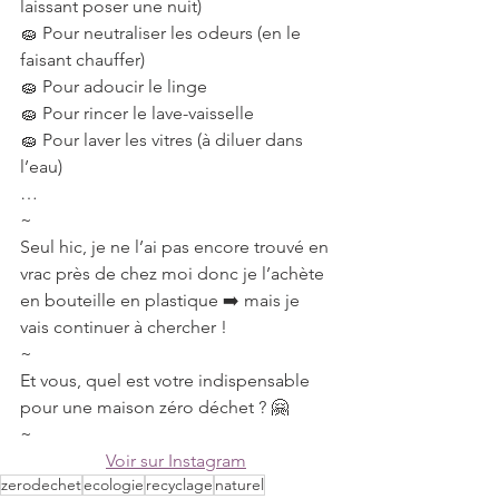
laissant poser une nuit)
🧽 Pour neutraliser les odeurs (en le 
faisant chauffer)
🧽 Pour adoucir le linge
🧽 Pour rincer le lave-vaisselle
🧽 Pour laver les vitres (à diluer dans 
l’eau)
…
~
Seul hic, je ne l’ai pas encore trouvé en 
vrac près de chez moi donc je l’achète 
en bouteille en plastique ➡️ mais je 
vais continuer à chercher !
~
Et vous, quel est votre indispensable 
pour une maison zéro déchet ? 🤗
~
Voir sur Instagram
zerodechet
ecologie
recyclage
naturel