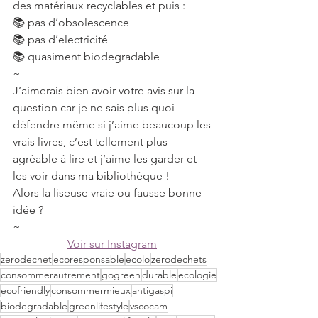
des matériaux recyclables et puis :
📚 pas d’obsolescence
📚 pas d’electricité
📚 quasiment biodegradable
~
J’aimerais bien avoir votre avis sur la 
question car je ne sais plus quoi 
défendre même si j’aime beaucoup les 
vrais livres, c’est tellement plus 
agréable à lire et j’aime les garder et 
les voir dans ma bibliothèque !
Alors la liseuse vraie ou fausse bonne 
idée ?
~
Voir sur Instagram
zerodechet
ecoresponsable
ecolo
zerodechets
consommerautrement
gogreen
durable
ecologie
ecofriendly
consommermieux
antigaspi
biodegradable
greenlifestyle
vscocam