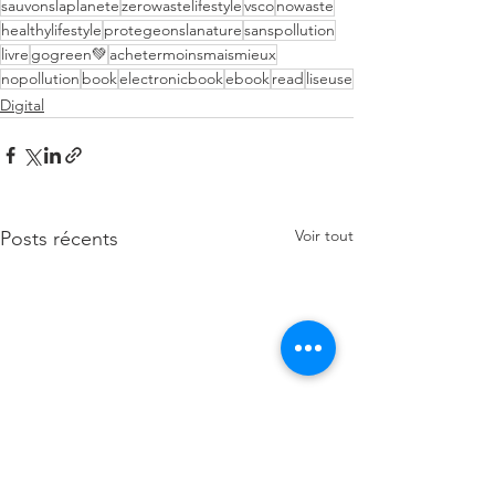
sauvonslaplanete
zerowastelifestyle
vsco
nowaste
healthylifestyle
protegeonslanature
sanspollution
livre
gogreen💚
achetermoinsmaismieux
nopollution
book
electronicbook
ebook
read
liseuse
Digital
Voir tout
Posts récents