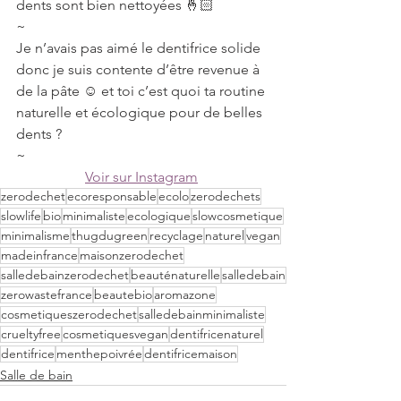
dents sont bien nettoyées 🤞🏻
~
Je n’avais pas aimé le dentifrice solide 
donc je suis contente d’être revenue à 
de la pâte ☺️ et toi c’est quoi ta routine 
naturelle et écologique pour de belles 
dents ?
~
Voir sur Instagram
zerodechet
ecoresponsable
ecolo
zerodechets
slowlife
bio
minimaliste
ecologique
slowcosmetique
minimalisme
thugdugreen
recyclage
naturel
vegan
madeinfrance
maisonzerodechet
salledebainzerodechet
beauténaturelle
salledebain
zerowastefrance
beautebio
aromazone
cosmetiqueszerodechet
salledebainminimaliste
crueltyfree
cosmetiquesvegan
dentifricenaturel
dentifrice
menthepoivrée
dentifricemaison
Salle de bain