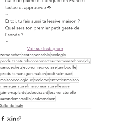
huile de palme et fabriquée en France : 
testée et approuvée 🌱
~
Et toi, tu fais aussi ta lessive maison ? 
Quel sera ton premier petit geste de 
l’année ?
~
Voir sur Instagram
zerodechet
ecoresponsable
ecologie
produitsnaturels
consomacteur
zerowastehome
diy
sansdechets
economiecirculaire
tambouille
produitsmenagersmaison
positiveimpact
maisonecologique
ecolome
entretienmaison
menagenaturel
maisonaunaturel
lessive
jaimemaplante
adoucissant
lessivenaturelle
savondemarseille
lessivemaison
Salle de bain