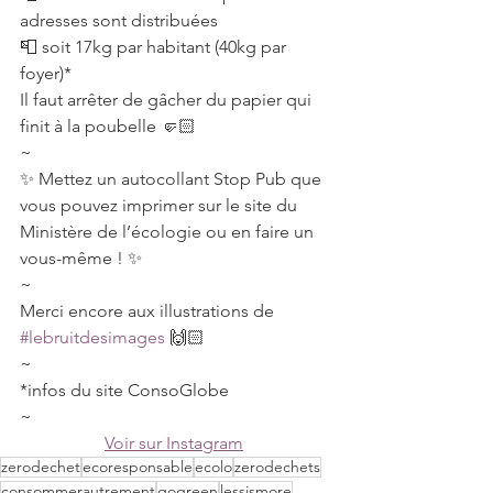
adresses sont distribuées⠀
📮 soit 17kg par habitant (40kg par 
foyer)*⠀
Il faut arrêter de gâcher du papier qui 
finit à la poubelle 🤛🏻⠀
~⠀
✨ Mettez un autocollant Stop Pub que 
vous pouvez imprimer sur le site du 
Ministère de l’écologie ou en faire un 
vous-même ! ✨⠀
~⠀
Merci encore aux illustrations de 
#lebruitdesimages
 🙌🏻⠀
~⠀
*infos du site ConsoGlobe⠀
~⠀
Voir sur Instagram
zerodechet
ecoresponsable
ecolo
zerodechets
consommerautrement
gogreen
lessismore