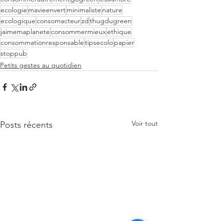
ecologie
mavieenvert
minimaliste
nature
ecologique
consomacteur
zd
thugdugreen
jaimemaplanete
consommermieux
ethique
consommationresponsable
tipsecolo
papier
stoppub
Petits gestes au quotidien
Voir tout
Posts récents