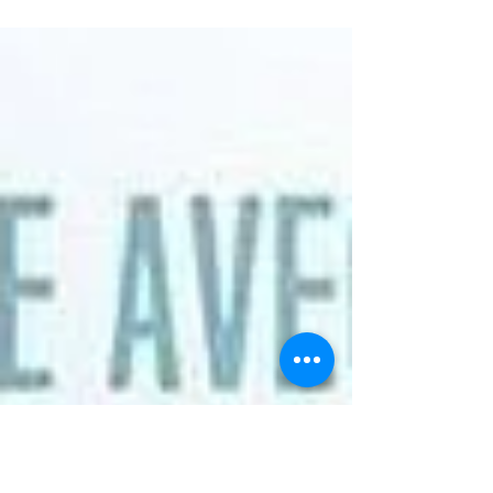
gobelet⠀ 📎favoriser la lumière naturelle⠀
📎boire...