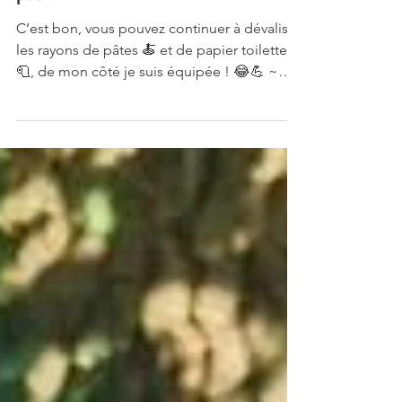
Le papier toilette lavable : pourquoi
pas ?
C’est bon, vous pouvez continuer à dévaliser
les rayons de pâtes 🍝 et de papier toilette
🧻, de mon côté je suis équipée ! 😂💪 ~
J’ai...