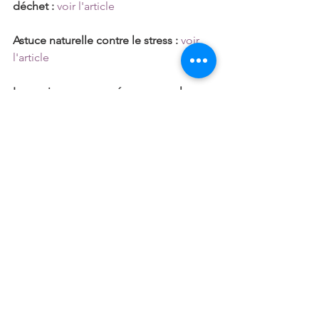
déchet : 
voir l'article
Astuce naturelle contre le stress :
voir 
l'article
Le papier ensemencé pour remplacer 
les cartes de visite et faire-parts :
voir 
l'article
Une déco éco-responsable :
voir 
l'article
Un sapin de noël recyclé :
voir l'article
Prendre l'ascenseur :
voir l'article
Un geste solidaire : donner ses 
cheveux aux cancéreux :
voir l'article