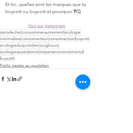
Et toi, quelles sont les marques que tu 
boycott ou buycott et pourquoi ❓🤔
Voir sur instagram
zerodechet
consommerautrement
ecologie
minimaliste
consomacteur
consomaction
boycott
ecologieduquotidien
ouighours
ecologiequotidienne
impactenvironnemental
buycott
Petits gestes au quotidien
Voir tout
Posts récents