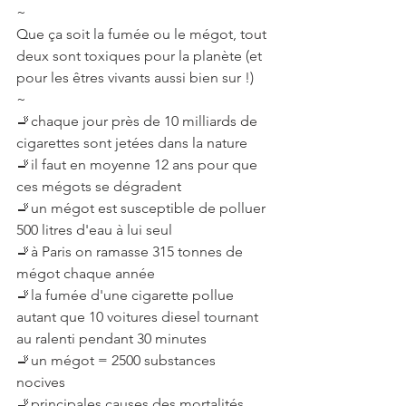
~⠀
Que ça soit la fumée ou le mégot, tout 
deux sont toxiques pour la planète (et 
pour les êtres vivants aussi bien sur !)⠀
~⠀
🚬chaque jour près de 10 milliards de 
cigarettes sont jetées dans la nature⠀
🚬il faut en moyenne 12 ans pour que 
ces mégots se dégradent⠀
🚬un mégot est susceptible de polluer 
500 litres d'eau à lui seul⠀
🚬à Paris on ramasse 315 tonnes de 
mégot chaque année⠀
🚬la fumée d'une cigarette pollue 
autant que 10 voitures diesel tournant 
au ralenti pendant 30 minutes⠀
🚬un mégot = 2500 substances 
nocives⠀
🚬principales causes des mortalités 