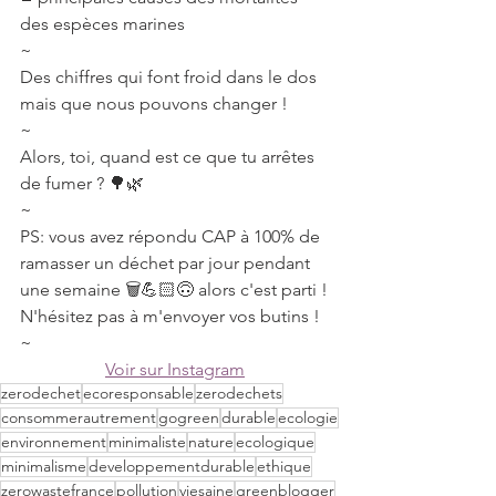
des espèces marines⠀
~⠀
Des chiffres qui font froid dans le dos 
mais que nous pouvons changer !⠀
~⠀
Alors, toi, quand est ce que tu arrêtes 
de fumer ? 🌳🌿⠀
~⠀
PS: vous avez répondu CAP à 100% de 
ramasser un déchet par jour pendant 
une semaine 🗑💪🏻🙃 alors c'est parti ! 
N'hésitez pas à m'envoyer vos butins !⠀
~⠀
Voir sur Instagram
zerodechet
ecoresponsable
zerodechets
consommerautrement
gogreen
durable
ecologie
environnement
minimaliste
nature
ecologique
minimalisme
developpementdurable
ethique
zerowastefrance
pollution
viesaine
greenblogger