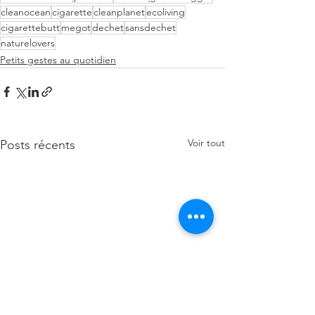
cleanocean
cigarette
cleanplanet
ecoliving
cigarettebutt
megot
dechet
sansdechet
naturelovers
Petits gestes au quotidien
Voir tout
Posts récents