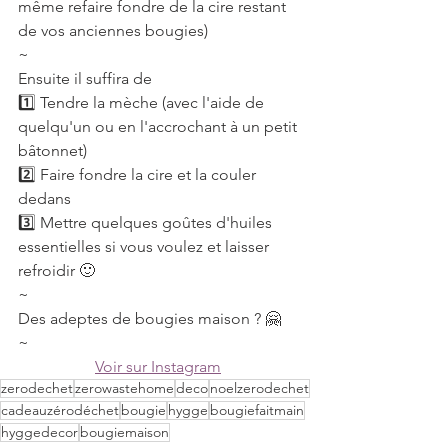
même refaire fondre de la cire restant 
de vos anciennes bougies)
~
Ensuite il suffira de
1️⃣ Tendre la mèche (avec l'aide de 
quelqu'un ou en l'accrochant à un petit 
bâtonnet)
2️⃣ Faire fondre la cire et la couler 
dedans
3️⃣ Mettre quelques goûtes d'huiles 
essentielles si vous voulez et laisser 
refroidir 🙂
~
Des adeptes de bougies maison ? 🤗
~
Voir sur Instagram
zerodechet
zerowastehome
deco
noelzerodechet
cadeauzérodéchet
bougie
hygge
bougiefaitmain
hyggedecor
bougiemaison