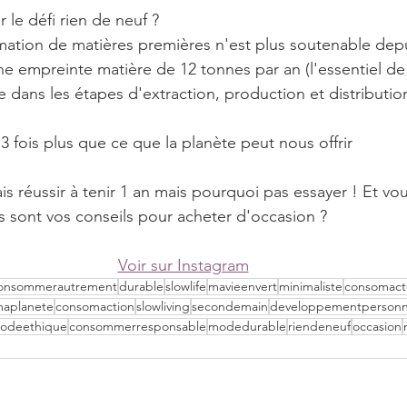
le défi rien de neuf ?
ation de matières premières n'est plus soutenable dep
ne empreinte matière de 12 tonnes par an (l'essentiel de
dans les étapes d'extraction, production et distributio
fois plus que ce que la planète peut nous offrir
vais réussir à tenir 1 an mais pourquoi pas essayer ! Et vo
 sont vos conseils pour acheter d'occasion ?
Voir sur Instagram
onsommerautrement
durable
slowlife
mavieenvert
minimaliste
consomact
maplanete
consomaction
slowliving
secondemain
developpementpersonn
odeethique
consommerresponsable
modedurable
riendeneuf
occasion