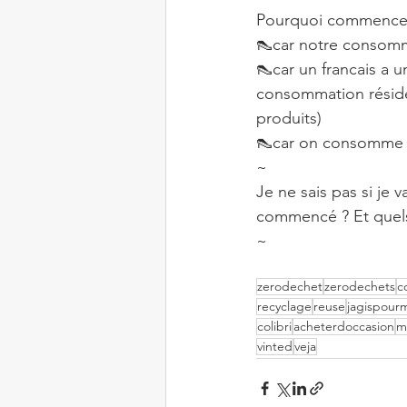
Pourquoi commencer 
👠car notre consomm
👠car un francais a u
consommation réside 
produits)
👠car on consomme 3 
~
Je ne sais pas si je 
commencé ? Et quels
~
zerodechet
zerodechets
c
recyclage
reuse
jagispour
colibri
acheterdoccasion
m
vinted
veja