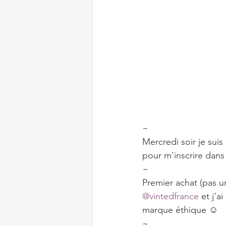
~
Mercredi soir je suis
pour m'inscrire dans
~
Premier achat (pas u
@vintedfrance
 et j'a
marque éthique ☺️
~