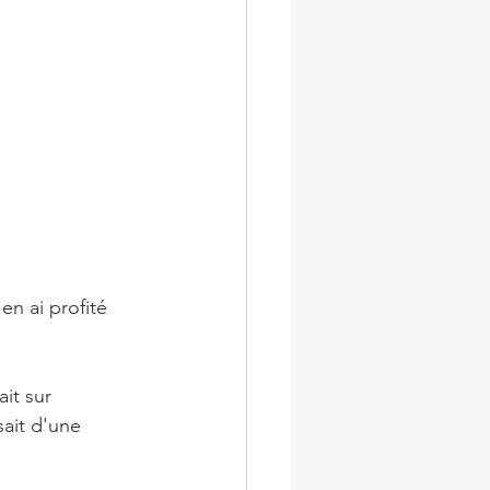
j'en ai profité 
it sur 
sait d'une 