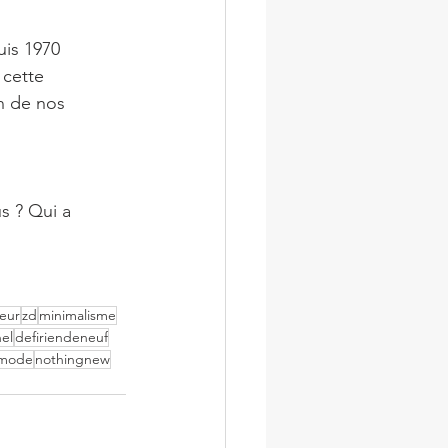
uis 1970
 cette 
n de nos 
us ? Qui a 
eur
zd
minimalisme
el
defiriendeneuf
mode
nothingnew