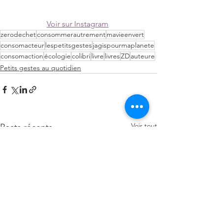
Voir sur Instagram
zerodechet
consommerautrement
mavieenvert
consomacteur
lespetitsgestes
jagispourmaplanete
consomaction
écologie
colibri
livre
livres
ZD
auteure
Petits gestes au quotidien
Voir tout
Posts récents