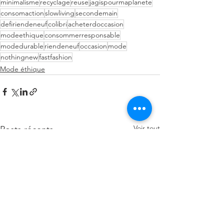
minimalisme
recyclage
reuse
jagispourmaplanete
consomaction
slowliving
secondemain
defiriendeneuf
colibri
acheterdoccasion
modeethique
consommerresponsable
modedurable
riendeneuf
occasion
mode
nothingnew
fastfashion
Mode éthique
Voir tout
Posts récents