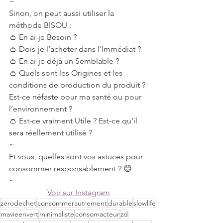
~
Sinon, on peut aussi utiliser la 
méthode BISOU :
👛 En ai-je Besoin ?
👛 Dois-je l’acheter dans l’Immédiat ?
👛 En ai-je déjà un Semblable ?
👛 Quels sont les Origines et les 
conditions de production du produit ? 
Est-ce néfaste pour ma santé ou pour 
l’environnement ?
👛 Est-ce vraiment Utile ? Est-ce qu’il 
sera réellement utilisé ?
~
Et vous, quelles sont vos astuces pour 
consommer responsablement ? 😊
~
Voir sur Instagram
zerodechet
consommerautrement
durable
slowlife
mavieenvert
minimaliste
consomacteur
zd