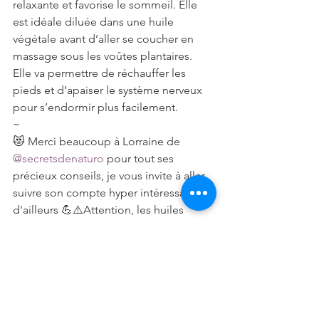
relaxante et favorise le sommeil. Elle 
est idéale diluée dans une huile 
végétale avant d’aller se coucher en 
massage sous les voûtes plantaires. 
Elle va permettre de réchauffer les 
pieds et d’apaiser le système nerveux 
pour s’endormir plus facilement.
~
😻 Merci beaucoup à Lorraine de 
@secretsdenaturo
 pour tout ses 
précieux conseils, je vous invite à aller 
suivre son compte hyper intéressant 
d'ailleurs 💪⚠️Attention, les huiles 
essentielles sont contre indiquées 
pour les femmes enceintes et les 
enfants, renseignez vous avant de les 
utiliser.
Voir sur Instagram