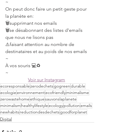
~
On peut donc faire un petit geste pour 
la planète en:
🗑supprimant nos emails
🗑se désabonnant des listes d’emails 
que nous ne lisons pas
⚠️faisant attention au nombre de 
destinataires et au poids de nos emails
~
À vos souris 💻♻️
~
Voir sur Instagram
ecoresponsable
zerodechets
gogreen
durable
ecologie
environnement
ecofriendly
minimalisme
zerowastehome
ethique
sauvonslaplanete
minimalism
healthylifestyle
ecology
pollution
emails
newhabits
reductiondesdechets
goodforplanet
Digital