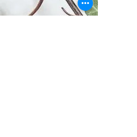
Mon shampoing maison : naturel, zéro
déchets et très simple à faire 👩🏼‍🔬 ~
Recette pour un shampoing special cheveux
secs et abimés:...