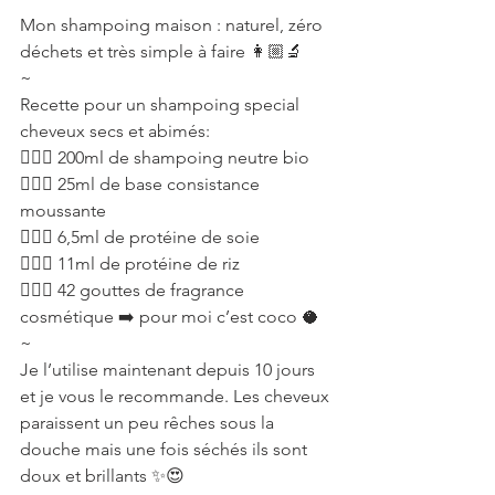
Mon shampoing maison : naturel, zéro 
déchets et très simple à faire 👩🏼‍🔬
~
Recette pour un shampoing special 
cheveux secs et abimés:
💆🏼‍♀️ 200ml de shampoing neutre bio
💆🏼‍♀️ 25ml de base consistance 
moussante
💆🏼‍♀️ 6,5ml de protéine de soie
💆🏼‍♀️ 11ml de protéine de riz
💆🏼‍♀️ 42 gouttes de fragrance 
cosmétique ➡️ pour moi c’est coco 🥥
~
Je l’utilise maintenant depuis 10 jours 
et je vous le recommande. Les cheveux 
paraissent un peu rêches sous la 
douche mais une fois séchés ils sont 
doux et brillants ✨😍