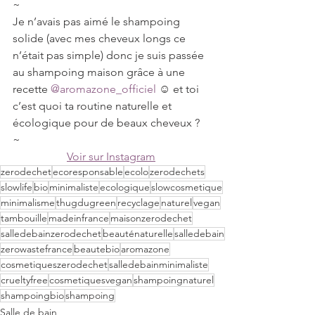
~
Je n’avais pas aimé le shampoing 
solide (avec mes cheveux longs ce 
n’était pas simple) donc je suis passée 
au shampoing maison grâce à une 
recette 
@aromazone_officiel
 ☺️ et toi 
c’est quoi ta routine naturelle et 
écologique pour de beaux cheveux ?
~
Voir sur Instagram
zerodechet
ecoresponsable
ecolo
zerodechets
slowlife
bio
minimaliste
ecologique
slowcosmetique
minimalisme
thugdugreen
recyclage
naturel
vegan
tambouille
madeinfrance
maisonzerodechet
salledebainzerodechet
beauténaturelle
salledebain
zerowastefrance
beautebio
aromazone
cosmetiqueszerodechet
salledebainminimaliste
crueltyfree
cosmetiquesvegan
shampoingnaturel
shampoingbio
shampoing
Salle de bain