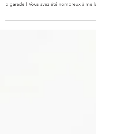
Astuce naturelle contre le stress
Petite astuce naturelle pour lutter contre le
stress : l’huile essentielle de petit grain
bigarade ! Vous avez été nombreux à me la...