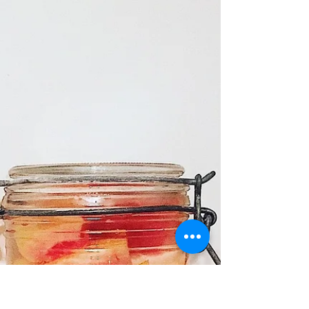
Les bienfaits des pommes
Jamais sans ? Mon sac à vrac/tote bag 👜⠀
~⠀ Qu'est ce que je mets dedans ? Et bien
tout ce que j'achète pendant les courses et...