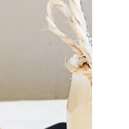
l’environnement ! ~ merci
@clairesophiepissenlit ~...