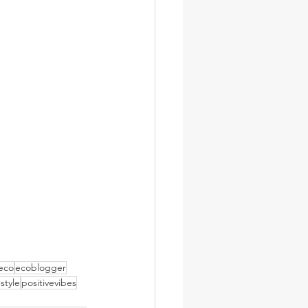
eco
ecoblogger
estyle
positivevibes