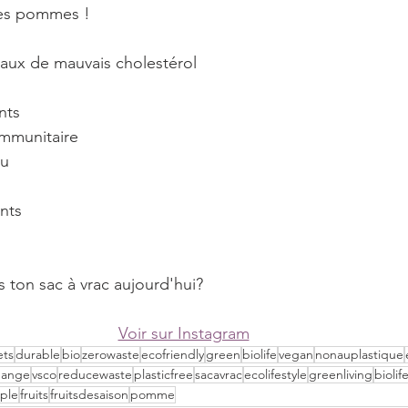
 des pommes !⠀
e taux de mauvais cholestérol⠀
ants⠀
immunitaire⠀
au⠀
ents⠀
ans ton sac à vrac aujourd'hui?⠀
Voir sur Instagram
ets
durable
bio
zerowaste
ecofriendly
green
biolife
vegan
nonauplastique
hange
vsco
reducewaste
plasticfree
sacavrac
ecolifestyle
greenliving
biolif
ple
fruits
fruitsdesaison
pomme