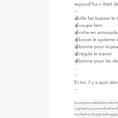
aujourd'hui c'était
~⠀
🍏elle fait baisser l
🍏coupe faim⠀
🍏riche en antioxyd
🍏boost le système 
🍏bonne pour la pe
🍏régule le transit⠀
🍏bonne pour les d
...⠀
~⠀
Et toi, il y a quoi d
~⠀
ecoresponsable
zerodech
noplastic
vscocam
bethec
ecofashion
bag
totebag
ap