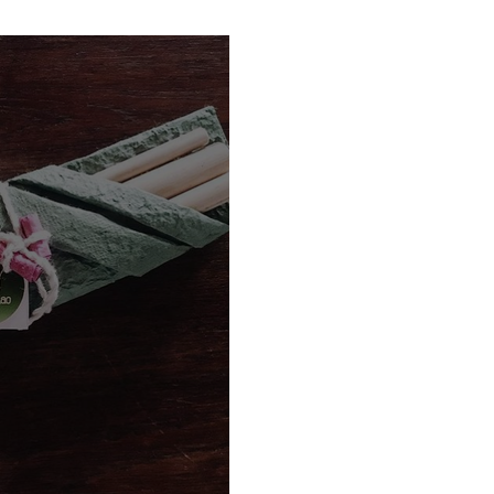
ques
L’infuseur à thé réut