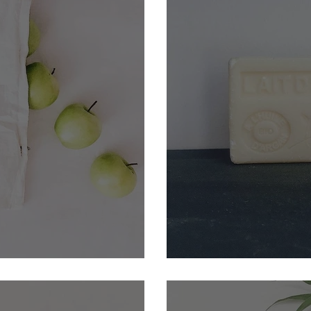
es
Revenir au savon so