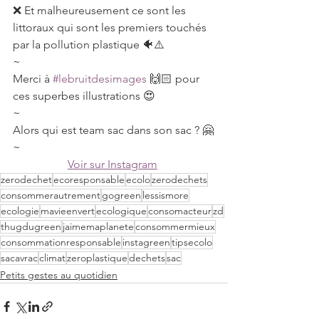
❌ Et malheureusement ce sont les 
littoraux qui sont les premiers touchés 
par la pollution plastique 🐠⚠️
~
Merci à 
#lebruitdesimages
 🙌🏻 pour 
ces superbes illustrations 😍⠀⠀
~
Alors qui est team sac dans son sac ? 🤗
~
Voir sur Instagram
zerodechet
ecoresponsable
ecolo
zerodechets
consommerautrement
gogreen
lessismore
ecologie
mavieenvert
ecologique
consomacteur
zd
thugdugreen
jaimemaplanete
consommermieux
consommationresponsable
instagreen
tipsecolo
sacavrac
climat
zeroplastique
dechets
sac
Petits gestes au quotidien