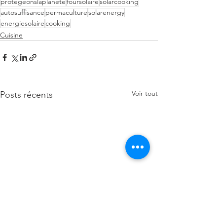
protegeonslaplanete
foursolaire
solarcooking
autosuffisance
permaculture
solarenergy
energiesolaire
cooking
Cuisine
Voir tout
Posts récents