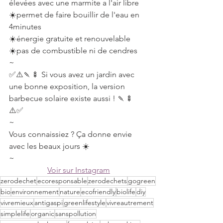
élevées avec une marmite a l'air libre⠀
☀️permet de faire bouillir de l'eau en 
4minutes⠀
☀️énergie gratuite et renouvelable⠀
☀️pas de combustible ni de cendres⠀
~⠀
✅⚠️🍡🍢 Si vous avez un jardin avec 
une bonne exposition, la version 
barbecue solaire existe aussi ! 🍡🍢
⚠️✅⠀
~⠀
Vous connaissiez ? Ça donne envie 
avec les beaux jours ☀️⠀
~⠀
Voir sur Instagram
zerodechet
ecoresponsable
zerodechets
gogreen
bio
environnement
nature
ecofriendly
biolife
diy
vivremieux
antigaspi
greenlifestyle
vivreautrement
simplelife
organic
sanspollution