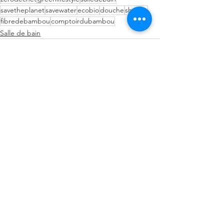
savetheplanet
savewater
ecobio
douche
shower
fibredebambou
comptoirdubambou
Salle de bain
Voir tout
Posts récents