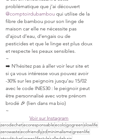
problématique que j’ai découvert 
@comptoirdubambou
 qui utilise de la 
fibre de bambou pour son linge de 
maison car elle ne nécessite pas 
d’ajout d’eau, d’engais ou de 
pesticides et que le linge est plus doux 
et respecte les peaux sensibles.
~
➡️ N’hésitez pas à aller voir leur site et 
si ça vous intéresse vous pouvez avoir 
-30% sur les peignoirs jusqu’au 15/02 
avec le code INES30 : le peignoir peut 
être personnalisé avec votre prénom 
brodé 🎉 (lien dans ma bio)
~
Voir sur Instagram
zerodechet
ecoresponsable
ecolo
gogreen
slowlife
zerowaste
ecofriendly
zd
minimalisme
greenlife
zérodéchet
greenlifestyle
salledebain