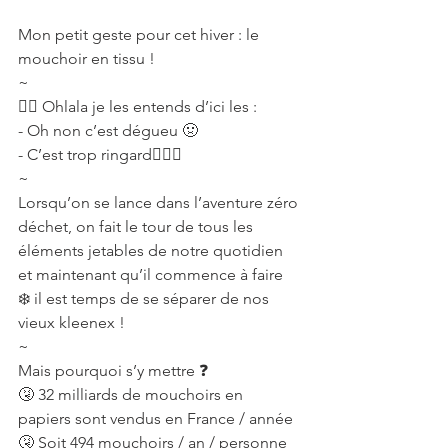
Mon petit geste pour cet hiver : le 
mouchoir en tissu !
~
👂🏻 Ohlala je les entends d’ici les :
- Oh non c’est dégueu 🤢
- C’est trop ringard🤦🏻‍♀️
~
Lorsqu’on se lance dans l’aventure zéro 
déchet, on fait le tour de tous les 
éléments jetables de notre quotidien 
et maintenant qu’il commence à faire 
❄️ il est temps de se séparer de nos 
vieux kleenex !
~
Mais pourquoi s’y mettre ❓
🤧 32 milliards de mouchoirs en 
papiers sont vendus en France / année
🤧 Soit 494 mouchoirs / an / personne 