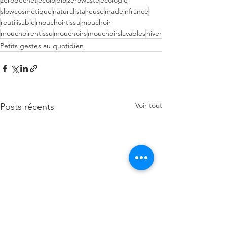
zerodechet
ecolo
bio
zerowaste
ecologie
slowcosmetique
naturalista
reuse
madeinfrance
reutilisable
mouchoirtissu
mouchoir
mouchoirentissu
mouchoirs
mouchoirslavables
hiver
Petits gestes au quotidien
Voir tout
Posts récents