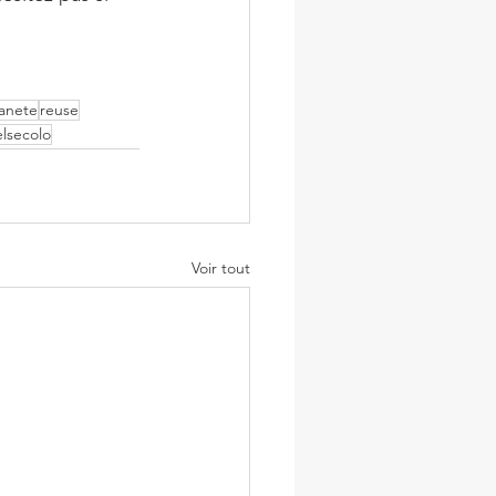
anete
reuse
elsecolo
Voir tout