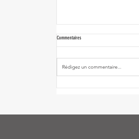
Commentaires
Rédigez un commentaire...
Fondant au chocolat et lentilles corail