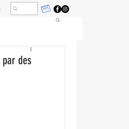
s
u par des