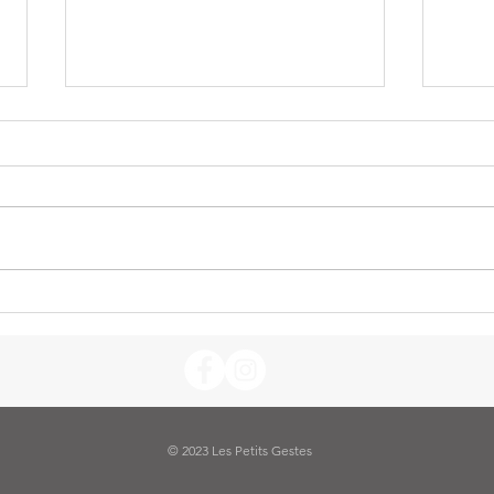
Le liquide vaisselle maison : la recette
Le net
rapide
agrum
© 2023 Les Petits Gestes