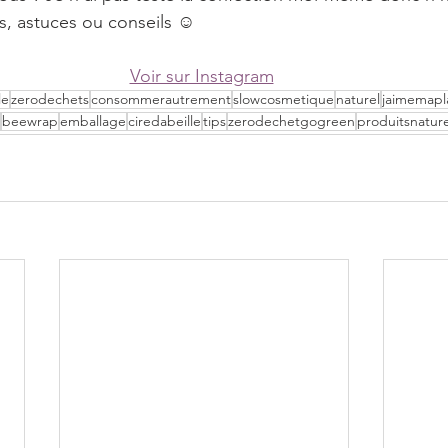
s, astuces ou conseils ☺️
Voir sur Instagram
le
zerodechets
consommerautrement
slowcosmetique
naturel
jaimemapl
beewrap
emballage
ciredabeille
tips
zerodechetgogreen
produitsnatur