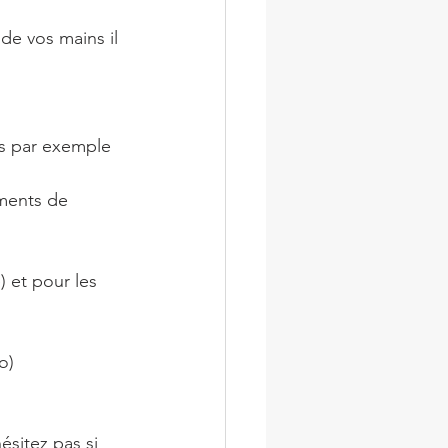
de vos mains il 
ns par exemple
iments de 
 et pour les 
o)
sitez pas si 