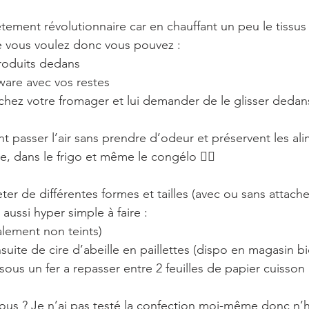
tement révolutionnaire car en chauffant un peu le tissus 
e vous voulez donc vous pouvez :
roduits dedans
ware avec vos restes
 chez votre fromager et lui demander de le glisser deda
t passer l’air sans prendre d’odeur et préservent les al
ibre, dans le frigo et même le congélo 👌🏻
r de différentes formes et tailles (avec ou sans attache)
aussi hyper simple à faire :
éalement non teints)
uite de cire d’abeille en paillettes (dispo en magasin bi
sous un fer a repasser entre 2 feuilles de papier cuisson
us ? Je n’ai pas testé la confection moi-même donc n’hé