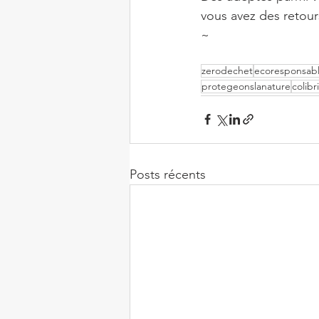
vous avez des retour
~
zerodechet
ecoresponsab
protegeonslanature
colibri
Posts récents