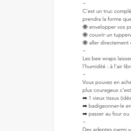
~
C’est un truc complè
prendra la forme qu
🐝 envelopper vos p
🐝 couvrir un tupper
🐝 aller directement
~
Les bee wraps laissen
l’humidité : à l’air l
~
Vous pouvez en achete
plus courageux c’est 
➡️ 1 vieux tissus (id
➡️ badigeonner-le ens
➡️ passer au four ou 
~
Des adeptes parmi vo