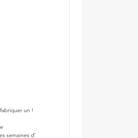
fabriquer un !
ée
es semaines d’ 