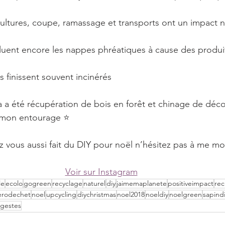
ultures, coupe, ramassage et transports ont un impact 
lluent encore les nappes phréatiques à cause des produi
ls finissent souvent incinérés
 a été récupération de bois en forêt et chinage de déc
 mon entourage ⭐️
ez vous aussi fait du DIY pour noël n’hésitez pas à me mo
Voir sur Instagram
le
ecolo
gogreen
recyclage
naturel
diy
jaimemaplanete
positiveimpact
re
erodechet
noel
upcycling
diychristmas
noel2018
noeldiy
noelgreen
sapind
sgestes