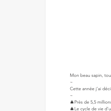
Mon beau sapin, tout
~
Cette année j’ai déc
~
🎄Près de 5,5 millio
🎄Le cycle de vie d’