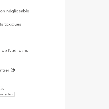
non négligeable 
ts toxiques 
o de Noël dans 
ntrer 😍
cup
iy
diydeco