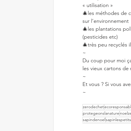
« utilisation »
🎄les méthodes de c
sur l’environnement
🎄les plantations po
(pesticides etc)
🎄très peu recyclés i
~
Du coup pour moi ça
les vieux cartons de
~
Et vous ? Si vous av
~
zerodechet
ecoresponsab
protegeonslanature
noelz
sapindenoel
sapinlespetit