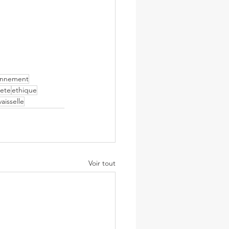
⠀
onnement
nete
ethique
vaisselle
Voir tout