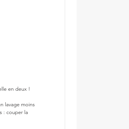
elle en deux !⠀
un lavage moins 
s : couper la 