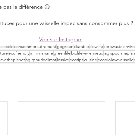
 pas la différence 😉⠀
astuces pour une vaisselle impec sans consommer plus ?
Voir sur Instagram
le
ecolo
consommerautrement
gogreen
durable
slowlife
zerowaste
envir
ture
ecofriendly
minimalisme
greenlife
biolife
vivremieux
jagispourmapla
savetheplanet
agirpourleclimat
lessive
ecotips
cuisine
ecobio
lavevaisselle