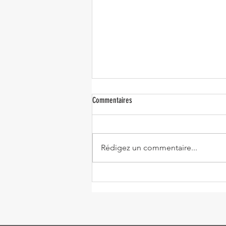
Commentaires
Rédigez un commentaire...
Fondant au chocolat et lentilles corail