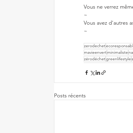
Vous ne verrez même
~⠀
Vous avez d'autres 
~⠀
zerodechet
ecoresponsab
mavieenvert
minimaliste
na
zérodéchet
greenlifestyle
Posts récents