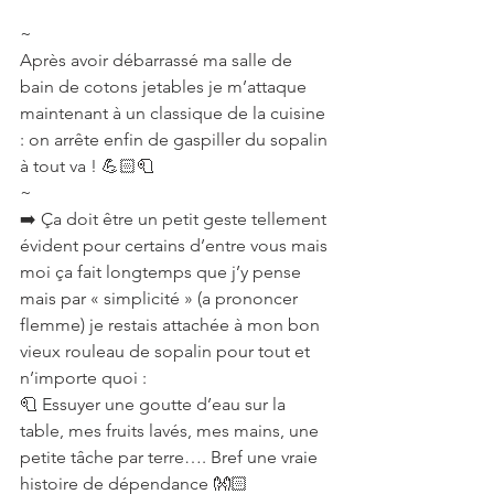
~
Après avoir débarrassé ma salle de 
bain de cotons jetables je m’attaque 
maintenant à un classique de la cuisine 
: on arrête enfin de gaspiller du sopalin 
à tout va ! 💪🏻🧻
~
➡️ Ça doit être un petit geste tellement 
évident pour certains d’entre vous mais 
moi ça fait longtemps que j’y pense 
mais par « simplicité » (a prononcer 
flemme) je restais attachée à mon bon 
vieux rouleau de sopalin pour tout et 
n’importe quoi :
🧻 Essuyer une goutte d’eau sur la 
table, mes fruits lavés, mes mains, une 
petite tâche par terre…. Bref une vraie 
histoire de dépendance 👐🏻