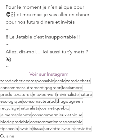
Pour le moment je n’en ai que pour 
🧔🏻 et moi mais je vais aller en chiner 
pour nos futurs diners et invités
~
‼️ Le Jetable c’est insupportable ‼️
~
Allez, dis-moi… Toi aussi tu t’y mets ? 
🤗
~
Voir sur Instagram
zerodechet
ecoresponsable
ecolo
zerodechets
consommerautrement
gogreen
lessismore
produitsnaturels
mavieenvert
minimaliste
nature
ecologique
consomacteur
zd
thugdugreen
recyclage
naturalista
cosmetiquebio
jaimemaplanete
consommermieux
ethique
biodegradable
consommationresponsable
tipsecolo
lavable
tissus
serviettelavable
serviette
Cuisine