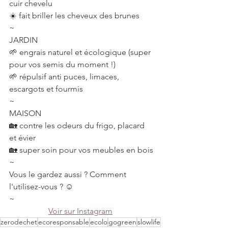
cuir chevelu
☀️ fait briller les cheveux des brunes
~
JARDIN
🌱 engrais naturel et écologique (super 
pour vos semis du moment !)
🌱 répulsif anti puces, limaces, 
escargots et fourmis
~
MAISON
🏡 contre les odeurs du frigo, placard 
et évier
🏡 super soin pour vos meubles en bois
~
Vous le gardez aussi ? Comment 
l'utilisez-vous ? ☺️
~
Voir sur Instagram
zerodechet
ecoresponsable
ecolo
gogreen
slowlife