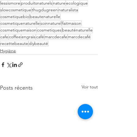
lessismore
produitsnaturels
nature
ecologique
slowcosmetique
thugdugreen
naturalista
cosmetiquebio
beautenaturelle
cosmetiquenaturelle
soinnaturel
faitmaison
cosmetiquemaison
cosmetiques
beauténaturelle
cafe
coffee
engrais
café
marcdecafe
marcdecafé
recettebeaute
diybeauté
Hygiène
Voir tout
Posts récents