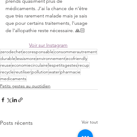
prends quasiment plus de 
médicaments. J’ai la chance de n’être 
que très rarement malade mais je sais 
que pour certains traitements, l’usage 
de l’allopathie reste nécessaire. 🙏🏻
Voir sur Instagram
zerodechet
ecoresponsable
consommerautrement
durable
lessismore
environnement
ecofriendly
reuse
economiecirculaire
lespetitsgestes
recup
recycle
reutiliser
pollution
water
pharmacie
medicaments
Petits gestes au quotidien
Voir tout
Posts récents