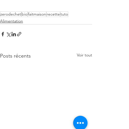
zerodechet
bio
faitmaison
recette
tuto
Alimentation
Voir tout
Posts récents